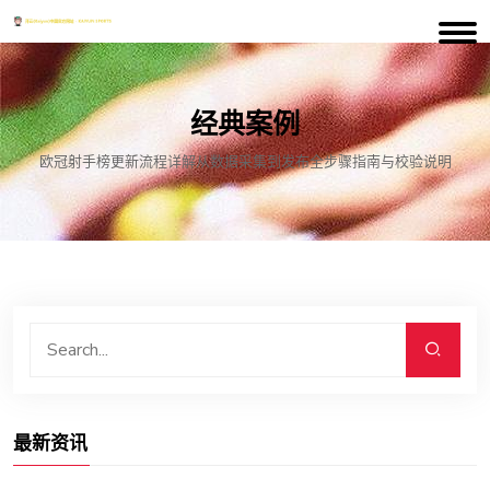
经典案例
欧冠射手榜更新流程详解从数据采集到发布全步骤指南与校验说明
最新资讯