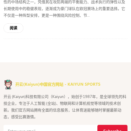
性的中场结构之一，凭借其在攻防两端的平衡能力、战术执行的弹性以及
长期使用中的稳健表现，逐渐成为豪门球队在欧冠赛场上的重要选择。它
不仅是一种阵型安排，更是一种围绕风险控制、节...
阅读
开云 (Kaiyun)科技有限公司（Kaiyun），始创于1987年，是全球领先的科
技企业，专注于人工智能 (全站)、物联网和计算机视觉等领域的技术创
新。我们官方网站拥有全面的信息服务，让体育迷能够随时掌握最新动
态，感受比赛激情。