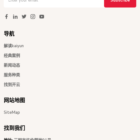
Subscribe
导航
解读kaiyun
经典案例
新闻动态
服务种类
找到开云
网站地图
SiteMap
找到我们