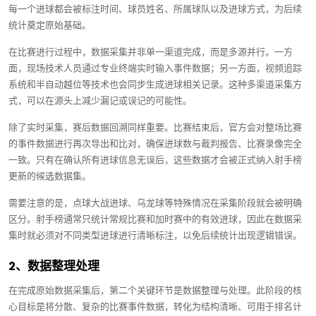
每一个进球都会被标注时间、球员姓名、所属球队以及进球方式，为后续
统计奠定原始基础。
在比赛进行过程中，数据采集并非单一渠道完成，而是多源并行。一方
面，现场技术人员通过专业终端实时输入事件数据；另一方面，视频追踪
系统和半自动越位等技术也会同步生成进球相关记录。这种多渠道采集方
式，可以在源头上减少漏记或误记的可能性。
除了实时采集，赛后数据回溯同样重要。比赛结束后，官方会对整场比赛
的事件数据进行再次导出和比对，确保进球数与裁判报告、比赛录像完全
一致。只有在确认所有进球信息无误后，这些数据才会被正式纳入射手榜
更新的候选数据集。
需要注意的是，点球大战进球、乌龙球等特殊情况在采集阶段就会被明确
区分。射手榜通常只统计常规比赛和加时赛中的有效进球，因此在数据采
集时就必须对不同类型进球进行清晰标注，以免后续统计出现逻辑错误。
2、数据整理处理
在完成原始数据采集后，第二个关键环节是数据整理与处理。此阶段的核
心目标是将分散、复杂的比赛事件数据，转化为结构清晰、可用于排名计