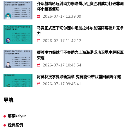
齐耶赫精彩远射助力摩洛哥小组赛胜利成功打破非洲
杯小组赛僵局
2026-07-17 12:39:09
马竞正式签下切尔西中场加拉格尔加强阵容提升竞争
力
2026-07-17 11:42:12
颜骏凌力保球门不失助力上海海港成功卫冕中超冠军
荣耀
2026-07-17 10:43:54
阿莫林接掌曼联新篇章 究竟能否带队重回巅峰荣耀
2026-07-17 09:45:41
导航
解读kaiyun
经典案例