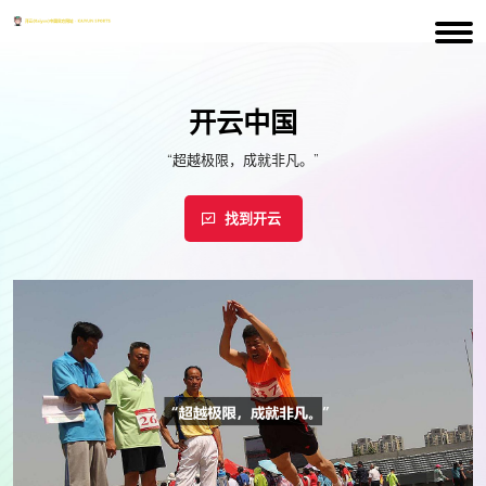
开云中国
“超越极限，成就非凡。”
找到开云