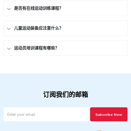
是否有在线运动训练课程？
儿童运动装备应注意什么？
运动员培训课程有哪些？
订阅我们的邮箱
Subscribe Now