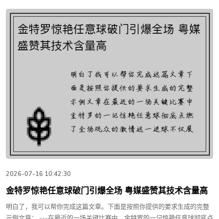
2026-07-16 10:42:30
金特罗惊艳任意球破门引爆全场 粤媒盛赞其技术含量高
明白了，我可以帮你完成这篇文章。下面是按照你提供的要求生成的完整
示例文章： ---在最近的一场关键比赛中，金特罗的一记惊艳任意球彻底点