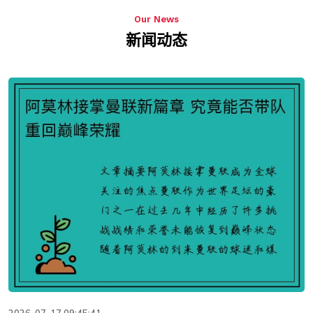
Our News
新闻动态