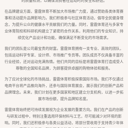
的质量检测，以确保消费者在运动时的安全和舒适。
在品牌建设方面，雷霆体育不断加大市场推广力度，通过赞助各类体育赛
事和活动提升品牌影响力。我们积极参与社区体育活动，倡导全民健身理
念，为提升公众的健康水平贡献我们的力量。同时，雷霆体育还与多家专
业体育院校和科研机构建立了紧密的合作关系，利用他们的专业知识，持
续优化产品设计和功能，确保满足不断变化的市场需求。
我们的团队是公司最宝贵的财富。雷霆体育拥有一支专业、高效的团队，
包括运动科学专家、设计师、市场推广专员等。团队成员不仅具备丰富的
行业经验，还对运动充满热情。他们共同的目标是将雷霆体育打造成受人
尊敬的全国知名品牌，为顾客提供卓越的购物体验和服务。
为了应对全球化的市场挑战，雷霆体育积极探索国际市场。我们不仅通过
电商平台将产品推向海外，还参与国际体育展会，展示我们的创新产品和
品牌理念。未来，我们计划在更多国家和地区建立分支机构，以进一步拓
展市场份额，提升品牌知名度。
雷霆体育始终把可持续发展视为企业发展的重要方向。我们在产品的创新
与研发过程中，特别注重选用环保材料与工艺，尽可能减少对环境的影
响。同时，我们还积极参与各类公益活动，将部分营收用于支持青少年体