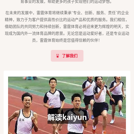
育事业的发展，帮助更多的孩子实现他们的运动梦想。
在未来的发展中，雷霆体育将继续秉承“专业、创新、服务、责任”的企业
精神，致力于为客户提供高性价比的运动产品和优质的服务。我们相信，
借助团队的共同努力和持续创新，雷霆体育必将迎来更为辉煌的明天，实
现成为国内外一流体育品牌的愿景。无论您是运动爱好者，还是专业运动
员，雷霆体育始终是您值得信赖的伙伴！
了解我们