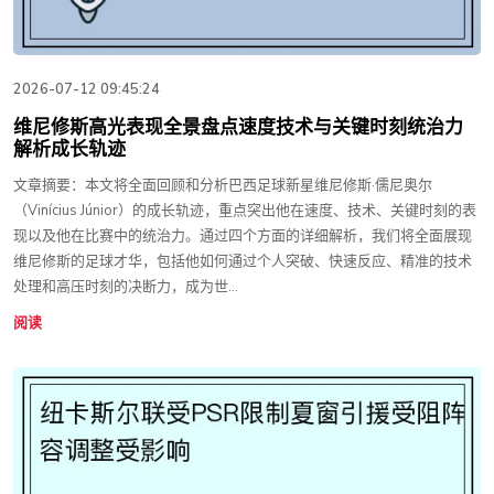
2026-07-12 09:45:24
维尼修斯高光表现全景盘点速度技术与关键时刻统治力
解析成长轨迹
文章摘要：本文将全面回顾和分析巴西足球新星维尼修斯·儒尼奥尔
（Vinícius Júnior）的成长轨迹，重点突出他在速度、技术、关键时刻的表
现以及他在比赛中的统治力。通过四个方面的详细解析，我们将全面展现
维尼修斯的足球才华，包括他如何通过个人突破、快速反应、精准的技术
处理和高压时刻的决断力，成为世...
阅读