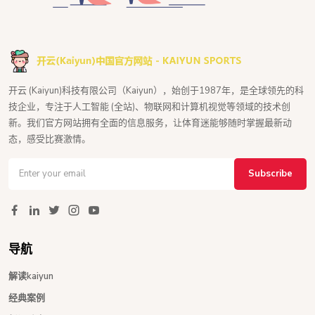
开云 (Kaiyun)科技有限公司（Kaiyun），始创于1987年，是全球领先的科
技企业，专注于人工智能 (全站)、物联网和计算机视觉等领域的技术创
新。我们官方网站拥有全面的信息服务，让体育迷能够随时掌握最新动
态，感受比赛激情。
Subscribe
导航
解读kaiyun
经典案例