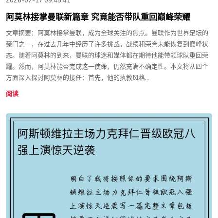
2026-07-17 09:45:41
阿莫林接掌曼联新篇章 究竟能否带队重回巅峰荣耀
文章摘要：阿莫林接掌曼联，成为全球关注的焦点。曼联作为世界足坛的
豪门之一，在过去几年中经历了许多挑战，战绩和荣誉未能恢复到巅峰状
态。随着阿莫林的到来，曼联的球迷和媒体都在期待他能带领球队重回荣
耀。然而，阿莫林能否完成这一使命，仍然充满不确定性。本文将从四个
方面深入探讨阿莫林的接任：首先，他的执教风格...
阅读