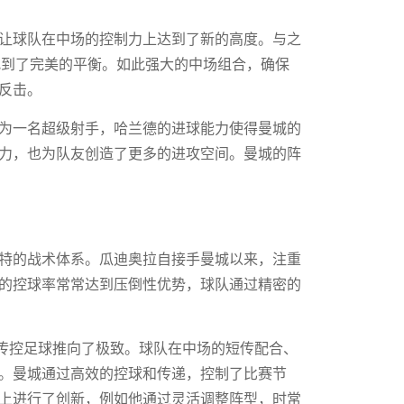
让球队在中场的控制力上达到了新的高度。与之
找到了完美的平衡。如此强大的中场组合，确保
反击。
为一名超级射手，哈兰德的进球能力使得曼城的
力，也为队友创造了更多的进攻空间。曼城的阵
特的战术体系。瓜迪奥拉自接手曼城以来，注重
的控球率常常达到压倒性优势，球队通过精密的
的传控足球推向了极致。球队在中场的短传配合、
。曼城通过高效的控球和传递，控制了比赛节
上进行了创新，例如他通过灵活调整阵型，时常