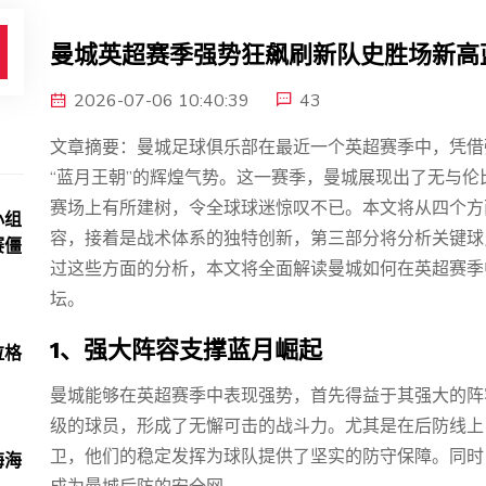
曼城英超赛季强势狂飙刷新队史胜场新高
2026-07-06 10:40:39
43
文章摘要：曼城足球俱乐部在最近一个英超赛季中，凭借
“蓝月王朝”的辉煌气势。这一赛季，曼城展现出了无与
赛场上有所建树，令全球球迷惊叹不已。本文将从四个方
小组
容，接着是战术体系的独特创新，第三部分将分析关键球
赛僵
过这些方面的分析，本文将全面解读曼城如何在英超赛季
坛。
1、强大阵容支撑蓝月崛起
拉格
曼城能够在英超赛季中表现强势，首先得益于其强大的阵
级的球员，形成了无懈可击的战斗力。尤其是在后防线上
卫，他们的稳定发挥为球队提供了坚实的防守保障。同时
海海