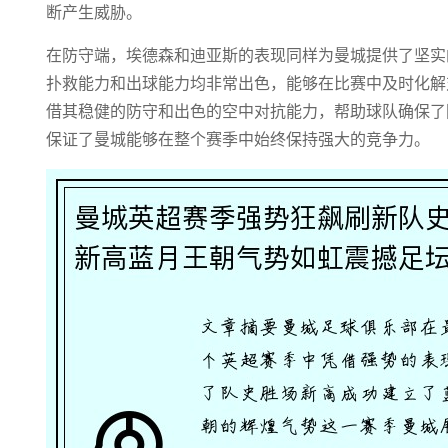
断产生威胁。
在防守端，埃德森和迪亚斯的表现同样为曼城提供了坚实
扑救能力和出球能力均非常出色，能够在比赛中及时化解
借其稳健的防守和出色的空中对抗能力，帮助球队确保了
保证了曼城能够在整个赛季中始终保持强大的竞争力。