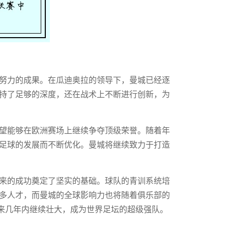
努力的成果。在瓜迪奥拉的领导下，曼城已经逐
持了足够的深度，还在战术上不断进行创新，为
望能够在欧洲赛场上继续争夺顶级荣誉。随着年
足球的发展而不断优化。曼城将继续致力于打造
来的成功奠定了坚实的基础。球队的青训系统培
多人才，而曼城的全球影响力也将随着俱乐部的
未来几年内继续壮大，成为世界足坛的超级强队。