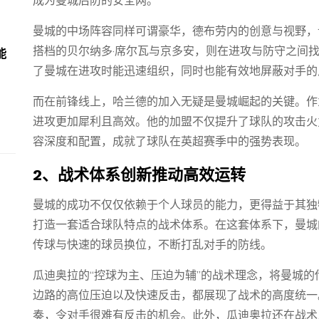
成为曼城后防的安全网。
曼城的中场阵容同样可谓豪华，德布劳内的创意与视野，
搭档的贝尔纳多·席尔瓦与京多安，则在进攻与防守之间
能
了曼城在进攻时能迅速组织，同时也能有效地屏蔽对手的
而在前锋线上，哈兰德的加入无疑是曼城崛起的关键。作
进攻更加犀利且高效。他的加盟不仅提升了球队的攻击火
容深度和配置，成就了球队在英超赛季中的强势表现。
2、战术体系创新推动高效运转
曼城的成功不仅仅依赖于个人球员的能力，更得益于其独
打造一套适合球队特点的战术体系。在这套体系下，曼城
传球与快速的球员换位，不断打乱对手的防线。
瓜迪奥拉的“控球为主、压迫为辅”的战术理念，将曼城
边路的高位压迫以及快速反击，都展现了战术的高度统一
奏，令对手很难有反击的机会。此外，瓜迪奥拉还在战术