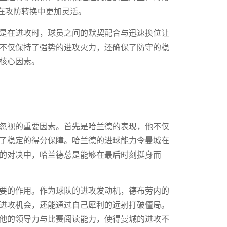
在攻防转换中更加灵活。
是在进攻时，球员之间的默契配合与迅速换位让
不仅保持了强势的进攻火力，还确保了防守的稳
核心因素。
忽视的重要因素。首先是哈兰德的表现，他不仅
了稳定的得分保障。哈兰德的进球能力令曼城在
的对决中，哈兰德总是能够在最后时刻挺身而
要的作用。作为球队的进攻发动机，德布劳内的
进攻机会，还能通过自己犀利的远射打破僵局。
他的领导力与比赛阅读能力，使得曼城的进攻不