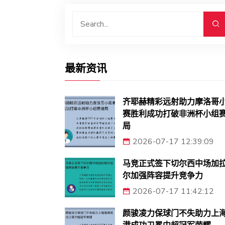
最新资讯
齐耶赫精彩远射助力摩洛哥
赛胜利成功打破非洲杯小组
局
2026-07-17 12:39:09
马竞正式签下切尔西中场加
尔加强阵容提升竞争力
2026-07-17 11:42:12
颜骏凌力保球门不失助力上