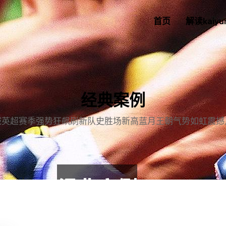
首页
解读kaiyu
经典案例
城英超赛季强势狂飙刷新队史胜场新高蓝月王朝气势如虹震撼