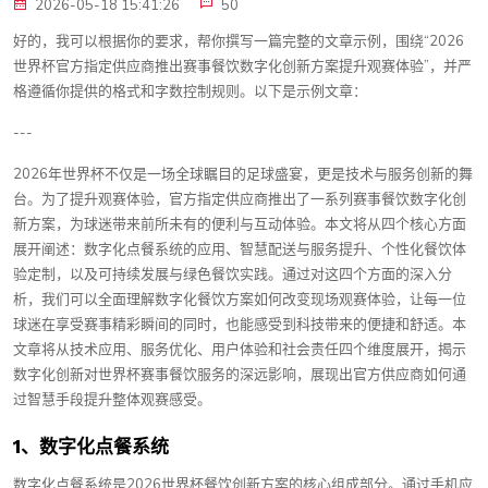
2026-05-18 15:41:26
50
好的，我可以根据你的要求，帮你撰写一篇完整的文章示例，围绕“2026
世界杯官方指定供应商推出赛事餐饮数字化创新方案提升观赛体验”，并严
格遵循你提供的格式和字数控制规则。以下是示例文章：
---
2026年世界杯不仅是一场全球瞩目的足球盛宴，更是技术与服务创新的舞
台。为了提升观赛体验，官方指定供应商推出了一系列赛事餐饮数字化创
新方案，为球迷带来前所未有的便利与互动体验。本文将从四个核心方面
展开阐述：数字化点餐系统的应用、智慧配送与服务提升、个性化餐饮体
验定制，以及可持续发展与绿色餐饮实践。通过对这四个方面的深入分
析，我们可以全面理解数字化餐饮方案如何改变现场观赛体验，让每一位
球迷在享受赛事精彩瞬间的同时，也能感受到科技带来的便捷和舒适。本
文章将从技术应用、服务优化、用户体验和社会责任四个维度展开，揭示
数字化创新对世界杯赛事餐饮服务的深远影响，展现出官方供应商如何通
过智慧手段提升整体观赛感受。
1、数字化点餐系统
数字化点餐系统是2026世界杯餐饮创新方案的核心组成部分。通过手机应