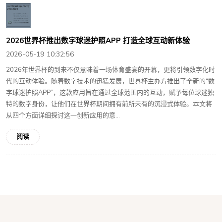
2026世界杯推出数字球迷护照APP 打造全球互动新体验
2026-05-19 10:32:56
2026年世界杯的到来不仅意味着一场体育盛宴的开幕，更将引领数字化时
代的互动体验。随着数字技术的迅猛发展，世界杯主办方推出了全新的“数
字球迷护照APP”，这款应用旨在通过全球范围内的互动，赋予每位球迷独
特的数字身份，让他们在世界杯期间拥有前所未有的沉浸式体验。本文将
从四个方面详细探讨这一创新应用的意...
阅读