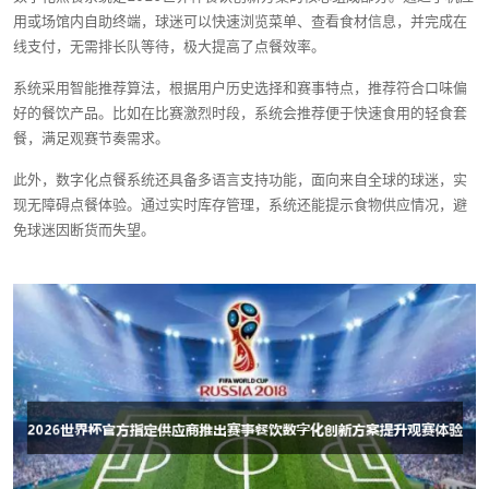
用或场馆内自助终端，球迷可以快速浏览菜单、查看食材信息，并完成在
线支付，无需排长队等待，极大提高了点餐效率。
系统采用智能推荐算法，根据用户历史选择和赛事特点，推荐符合口味偏
好的餐饮产品。比如在比赛激烈时段，系统会推荐便于快速食用的轻食套
餐，满足观赛节奏需求。
此外，数字化点餐系统还具备多语言支持功能，面向来自全球的球迷，实
现无障碍点餐体验。通过实时库存管理，系统还能提示食物供应情况，避
免球迷因断货而失望。