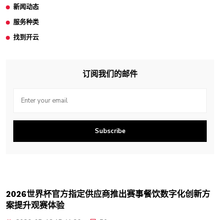
新闻动态
服务种类
找到开云
订阅我们的邮件
Subscribe
2026世界杯官方指定供应商推出赛事餐饮数字化创新方
案提升观赛体验