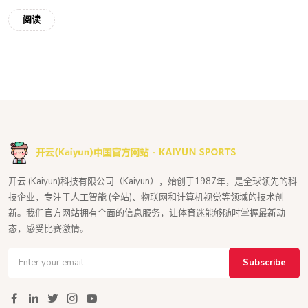
阅读
开云 (Kaiyun)科技有限公司（Kaiyun），始创于1987年，是全球领先的科
技企业，专注于人工智能 (全站)、物联网和计算机视觉等领域的技术创
新。我们官方网站拥有全面的信息服务，让体育迷能够随时掌握最新动
态，感受比赛激情。
Subscribe