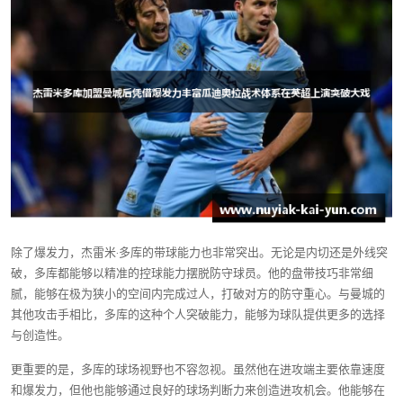
除了爆发力，杰雷米·多库的带球能力也非常突出。无论是内切还是外线突
破，多库都能够以精准的控球能力摆脱防守球员。他的盘带技巧非常细
腻，能够在极为狭小的空间内完成过人，打破对方的防守重心。与曼城的
其他攻击手相比，多库的这种个人突破能力，能够为球队提供更多的选择
与创造性。
更重要的是，多库的球场视野也不容忽视。虽然他在进攻端主要依靠速度
和爆发力，但他也能够通过良好的球场判断力来创造进攻机会。他能够在