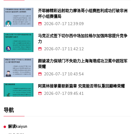
齐耶赫精彩远射助力摩洛哥小组赛胜利成功打破非洲
杯小组赛僵局
2026-07-17 12:39:09
马竞正式签下切尔西中场加拉格尔加强阵容提升竞争
力
2026-07-17 11:42:12
颜骏凌力保球门不失助力上海海港成功卫冕中超冠军
荣耀
2026-07-17 10:43:54
阿莫林接掌曼联新篇章 究竟能否带队重回巅峰荣耀
2026-07-17 09:45:41
导航
解读kaiyun