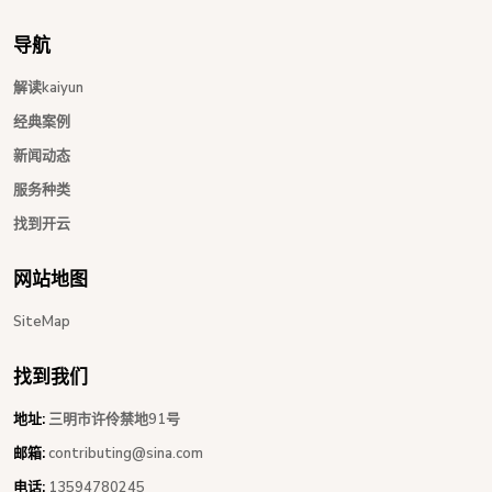
导航
解读kaiyun
经典案例
新闻动态
服务种类
找到开云
网站地图
SiteMap
找到我们
地址:
三明市许伶禁地91号
邮箱:
contributing@sina.com
电话:
13594780245