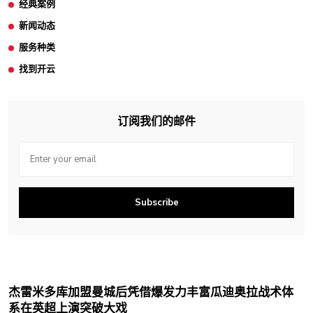
经典案例
新闻动态
服务种类
找到开云
订阅我们的邮件
Subscribe
杰雷米多库加盟曼城后凭借爆发力丰富瓜迪奥拉战术体
系在英超上演突破大戏