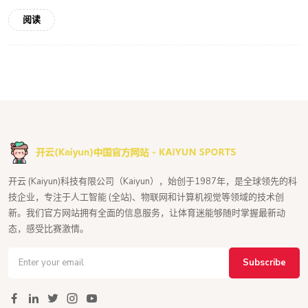
阅读
开云 (Kaiyun)科技有限公司（Kaiyun），始创于1987年，是全球领先的科
技企业，专注于人工智能 (全站)、物联网和计算机视觉等领域的技术创
新。我们官方网站拥有全面的信息服务，让体育迷能够随时掌握最新动
态，感受比赛激情。
Subscribe