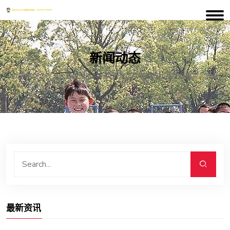
新闻动态
欧冠焦点之夜五大看点深度解析关键球员状态或成比赛胜负重要风向标
最新资讯