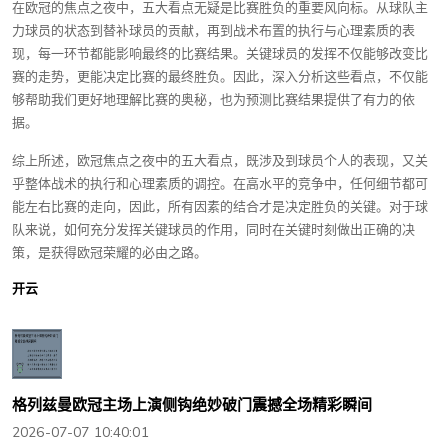
在欧冠的焦点之夜中，五大看点无疑是比赛胜负的重要风向标。从球队主
力球员的状态到替补球员的贡献，再到战术布置的执行与心理素质的表
现，每一环节都能影响最终的比赛结果。关键球员的发挥不仅能够改变比
赛的走势，更能决定比赛的最终胜负。因此，深入分析这些看点，不仅能
够帮助我们更好地理解比赛的奥秘，也为预测比赛结果提供了有力的依
据。
综上所述，欧冠焦点之夜中的五大看点，既涉及到球员个人的表现，又关
乎整体战术的执行和心理素质的调控。在高水平的竞争中，任何细节都可
能左右比赛的走向，因此，所有因素的结合才是决定胜负的关键。对于球
队来说，如何充分发挥关键球员的作用，同时在关键时刻做出正确的决
策，是获得欧冠荣耀的必由之路。
开云
格列兹曼欧冠主场上演侧钩绝妙破门震撼全场精彩瞬间
2026-07-07 10:40:01