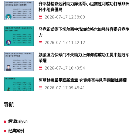
齐耶赫精彩远射助力摩洛哥小组赛胜利成功打破非洲
杯小组赛僵局
2026-07-17 12:39:09
马竞正式签下切尔西中场加拉格尔加强阵容提升竞争
力
2026-07-17 11:42:12
颜骏凌力保球门不失助力上海海港成功卫冕中超冠军
荣耀
2026-07-17 10:43:54
阿莫林接掌曼联新篇章 究竟能否带队重回巅峰荣耀
2026-07-17 09:45:41
导航
解读kaiyun
经典案例