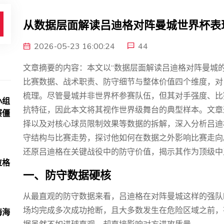
从数据层面解读吕迪格对阵曼城世界杯表
2026-05-23 16:00:24
44
文章摘要的内容：本文以“数据层面解读吕迪格对阵曼城
比赛数据、战术职责、防守细节与整体价值四个维度，对
梳理。尽管曼城并非世界杯参赛队伍，但其对手强度、比
小组
抗特征，因此本文将其视作世界级舞台的典型样本。文章
赛僵
择以及对核心球员限制效果等数据的拆解，深入分析吕迪
守结构与比赛走势，探讨他如何在数据之外影响比赛走向
还原吕迪格在关键战役中的防守价值，揭示其作为顶级中
拉格
一、防守数据硬核
从最直观的防守数据来看，吕迪格在对阵曼城这样的强队
场均完成多次成功抢断，且大多数发生在危险区域之前，
海海