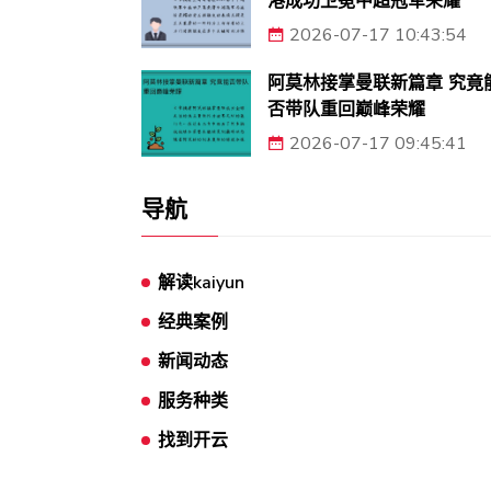
港成功卫冕中超冠军荣耀
2026-07-17 10:43:54
阿莫林接掌曼联新篇章 究竟
否带队重回巅峰荣耀
2026-07-17 09:45:41
导航
解读kaiyun
经典案例
新闻动态
服务种类
找到开云