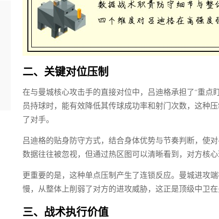
二、关键对位压制
在与曼城核心攻击手的直接对位中，吕迪格承担了“重点
员持球时，能有效降低其传球成功率和射门次数，这种压
了对手。
吕迪格的贴身防守方式，结合身体优势与节奏判断，使对
数据往往被忽视，但通过热区图可以清晰看到，对方核心
更重要的是，这种单点压制产生了连锁反应。曼城进攻端
慢，从整体上削弱了对方的进攻威胁，这正是顶级中卫在
三、战术执行价值