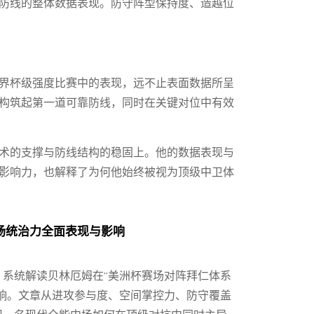
防线的整体数据表现。防守阵型保持度、造越位
界杯级强度比赛中的表现，远不止表面数据所呈
构筑起第一道可靠防线，同时在关键对位中有效
术的支撑与防线结构的稳固上。他的数据表现与
影响力，也解释了为何他始终被视为顶级中卫体
场统治力全面表现与影响
系统解读贝林厄姆在“美洲杯赛场对阵拜仁体系
响。文章从进攻参与度、空间掌控力、防守覆盖