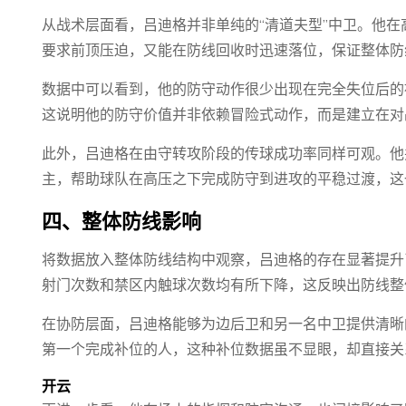
从战术层面看，吕迪格并非单纯的“清道夫型”中卫。他
要求前顶压迫，又能在防线回收时迅速落位，保证整体防
数据中可以看到，他的防守动作很少出现在完全失位后的
这说明他的防守价值并非依赖冒险式动作，而是建立在对
此外，吕迪格在由守转攻阶段的传球成功率同样可观。他
主，帮助球队在高压之下完成防守到进攻的平稳过渡，这
四、整体防线影响
将数据放入整体防线结构中观察，吕迪格的存在显著提升
射门次数和禁区内触球次数均有所下降，这反映出防线整
在协防层面，吕迪格能够为边后卫和另一名中卫提供清晰
第一个完成补位的人，这种补位数据虽不显眼，却直接关
开云