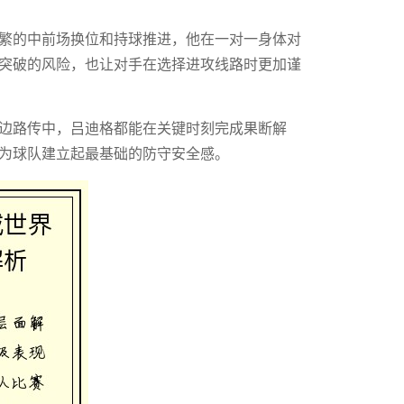
繁的中前场换位和持球推进，他在一对一身体对
突破的风险，也让对手在选择进攻线路时更加谨
边路传中，吕迪格都能在关键时刻完成果断解
为球队建立起最基础的防守安全感。